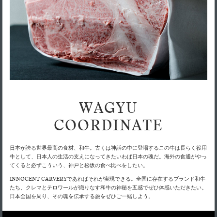
テ
ミ
¥1,100
ン
白
チ
ル
¥950
ー
イ
リ
ャ
ク
和牛カ
ブ
チ
¥4,000
ー
100g
ー
の
ルビス
ル
ボ
フ
ハ
か
ープ
¥1,350
の
サ
と
ン
き
赤
お
ラ
も
氷
料
（辛）
岐
¥4,000
100g
ダ
三
理
阜
季
角
徳
を
県
節
島
特
テ
産
の
県
撰
ー
白
フ
¥1,600
産
ブ
霜
米
¥650
ル
WAGYU
無
ル
降
い
ー
席
農
り
¥6,000
180g
の
ツ
COORDINATE
で
薬
盛
ち
ご
ム
合
の
用
ス
ハーフ
わ
壱
日本が誇る世界最高の食材、和牛。古くは神話の中に登場するこの牛は長らく役用
意
ク
¥660
せ
岐
牛として、日本人の生活の支えになってきたいわば日本の魂だ。海外の食通がやっ
致
ラ
Wagyu-
てくると必ずこういう、神戸と松坂の食べ比べをしたい。
阜
し
ン
lean
県
ま
INNOCENT CARVERYであればそれが実現できる。全国に存在するブランド和牛
リ
赤
産
す。
たち、クレマとテロワールが織りなす和牛の神秘を五感でぜひ体感いただきたい。
ー
身
お
白
日本全国を周り、その魂を伝承する旅をぜひご一緒しよう。
大
フ
肉
米
ラ
¥800
サ
の
い
ン
¥4,000