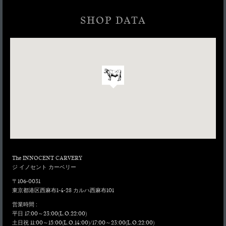
ラ
100g
入
の
プ
ダ
荷
ち
SHOP DATA
シ
数種類の
に
の
ン
無農薬リ
よ
¥4,000
壱
100g
シ
ーフをた
り、
ガ
ン
銘
っぷり使
ー
柄
いまし
カ
リ
は
た。
メ
¥4,000
ッ
100g
そ
ノ
静
ク
の
コ
岡
ラ
¥600
日
県
う
イ
の
産
ち
ス
オ
¥4,000
100g
マ
も
ハ
ス
ス
も
ス
ー
ク
特
メ
フ
メ
撰
を
和牛
ロ
¥2,000
赤
ご
The INNOCENT CARVERY
カル
ン
身
提
ジ イノセント カーベリー
ビク
¥1,650
と
供
肉
6,000
180g
ッパ
〒106-0031
自
い
盛
白
東京都港区西麻布1-4-28 カルハ西麻布101
家
た
合
和牛
し
製
わ
営業時間 :
カル
ま
生
せ
平日 17:00～23:00(L.O.22:00)
ビク
す。
ハ
¥1,650
土日祝 11:00～15:00(L.O.14:00)/17:00～23:00(L.O.22:00)
Beef