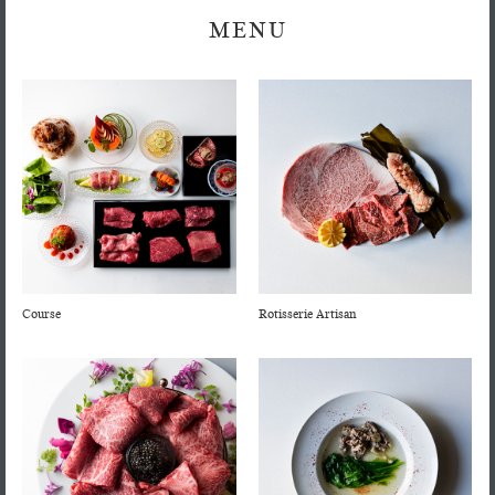
MENU
Course
Rotisserie Artisan
Special
WAGYU
RESTAURANT
Select
特
Omakase
撰
Course
お
神戸
ま
ビー
か
フ