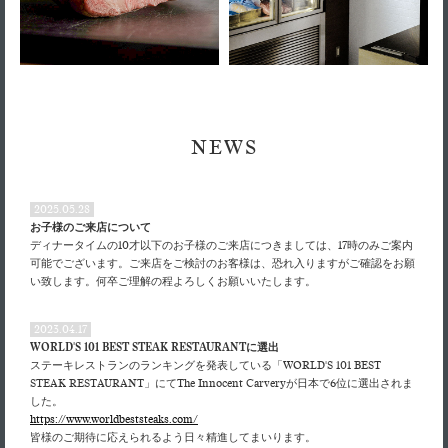
NEWS
2025.05.28
お子様のご来店について
ディナータイムの10才以下のお子様のご来店につきましては、17時のみご案内
可能でございます。ご来店をご検討のお客様は、恐れ入りますがご確認をお願
い致します。何卒ご理解の程よろしくお願いいたします。
2023.04.17
WORLD'S 101 BEST STEAK RESTAURANTに選出
ステーキレストランのランキングを発表している「WORLD'S 101 BEST
STEAK RESTAURANT」にてThe Innocent Carveryが日本で6位に選出されま
した。
https://www.worldbeststeaks.com/
皆様のご期待に応えられるよう日々精進してまいります。