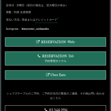
ッパ
季
ム
Tongue
赤
定休日 : 月曜日（祝日の場合は、翌火曜日が休み）
節
当店で1か
タ
(辛）
や
席数 : 55席 全席禁煙
月熟成の
ン
肉
冷麺
¥1,350
自家製牛
※
質
支払い方法 : 現金または
クレジットカード
ハーフ
タ
生ハムで
冷麺
で
¥600
ン
す。
シ
Instagram：
@innocent_nishiazabu
和牛
元
一
ェ
¥5,500
カレ
¥1.200
厚
口
フ
ー
切
和
RESERVATION -Web-
が
り
和牛
牛
お
ハーフ
カレ
タ
メ
勧
¥600
ー
ン
め
ン
RESERVATION -Tel-
元
す
チ
¥1,400
予約専用ダイヤル
¥5,500
90g
る
薄
カ
お
切
ツ
料
り
雲
Uber Eats
理
タ
丹
は、
ン
の
イ
中
せ
¥3,300
ノ
90g
薄
一口サイ
シェフズテーブルのご予約、ご予約日当日の緊急のご連絡、その他お問い合わせ
セ
切
はこちら
ズの和牛
ン
り
のメンチ
ト
タ
カツに雲
カ
03 5411 2911