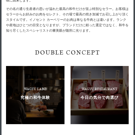
味に由来します。
その名の通り生産者の思いが溢れた最高の和牛だけが並ぶ特別なセラー。お客様は
セラーからお好みのお肉をセレクト、その場で最高の焼き加減でお召し上がり頂く
スタイルです。イノセント カーベリーのお肉は単なる牛肉とは違います。ランク
や産地はひとつの目安となりますが、ブランドだけに頼った選定ではなく、和牛を
知り尽くしたスペシャリストの審美眼が随所に光ります。
DOUBLE CONCEPT
WAGYU LABO
WAGYU RESTAURANT
究極の和牛体験
今日の気分で肉選び