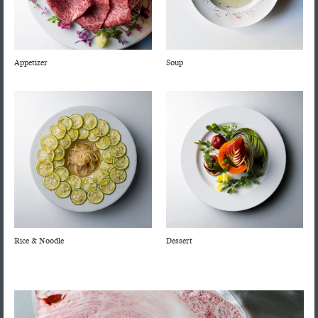
せ
サー
¥22,000
200g
コ
ロイ
ー
ンス
ス
テー
キ
Appetizer
Soup
予
シャ
Appetizer&Salada
わ
約
トー
か
¥12,000
前
100g
困
ブリ
め
菜・
難
¥600
アン
ス
サ
と
ハラ
ー
¥4,400
ラ
な
100g
ミ
プ
っ
ダ
特上
ニ
て
ハラ
¥5,500
徳
100g
ン
お
ミ
島
ニ
り
県
Wagyu-
ま
ク
産
marble
す
玉
¥800
無
人
子
霜
Rice & Noodle
Dessert
農
気
ス
降
薬
の
ー
り
ガ
ほ
シ
ム
プ
ー
う
カ
ェ
ス
和牛カ
リ
じ
¥1,320
フ
イ
ク
¥4,000
ルビス
ッ
茶
100g
ズ
¥1,350
ノ
ラ
ープ
ク
ミ